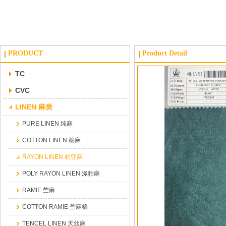
PRODUCT
Product Detail
TC
CVC
LINEN 麻类
PURE LINEN 纯麻
COTTON LINEN 棉麻
RAYON LINEN 粘亚麻
POLY RAYON LINEN 涤粘麻
RAMIE 苎麻
COTTON RAMIE 苎麻棉
TENCEL LINEN 天丝麻